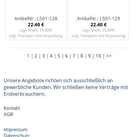
ArtikelNr.: L501-128
ArtikelNr.: L501-129
22.40 €
22.40 €
zzgl. MwSt. 19.00%
zzgl. MwSt. 19.00%
zzgl. Transport und Verpackung
zzgl. Transport und Verpackung
1 |
2
|
3
|
4
|
5
|
6
|
7
|
8
|
9
|
10
|
>>
Unsere Angebote richten sich ausschließlich an
gewerbliche Kunden. Wir schließen keine Verträge mit
Endverbrauchern.
Kontakt
AGB
Impressum
Datenschutz